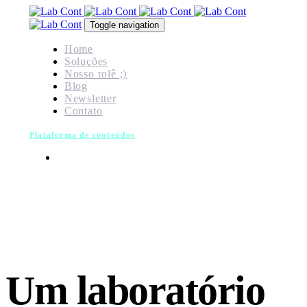
Skip
Skip
links
to
Toggle navigation
primary
navigation
Home
Skip
Soluções
to
Nosso rolê ;)
content
Blog
Newsletter
Contato
Plataforma de conteúdos
Um laboratório