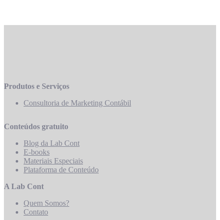
Ativador Windows 7
Produtos e Serviços
Consultoria de Marketing Contábil
Conteúdos gratuito
Blog da Lab Cont
E-books
Materiais Especiais
Plataforma de Conteúdo
A Lab Cont
Quem Somos?
Contato