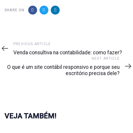
SHARE ON
Previous
PREVIOUS ARTICLE
Article
Venda consultiva na contabilidade: como fazer?
Next
NEXT ARTICLE
Article
O que é um site contábil responsivo e porque seu
escritório precisa dele?
VEJA TAMBÉM!