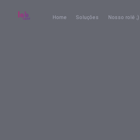
Skip
Skip
links
to
Home
Soluções
Nosso rolê ;)
primary
navigation
Skip
to
content