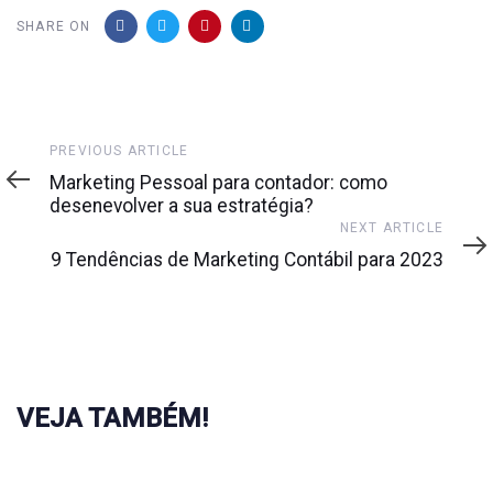
SHARE ON
Previous
PREVIOUS ARTICLE
Article
Marketing Pessoal para contador: como
desenevolver a sua estratégia?
Next
NEXT ARTICLE
Article
9 Tendências de Marketing Contábil para 2023
VEJA TAMBÉM!