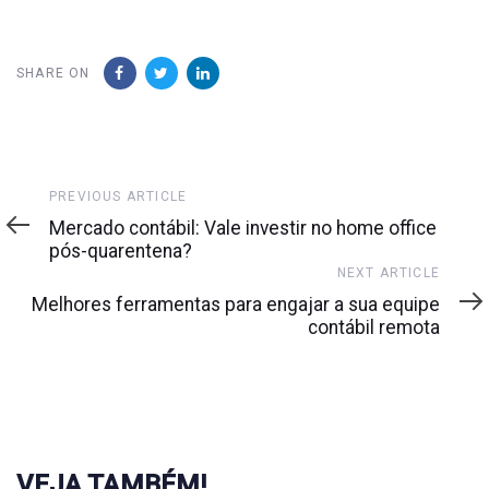
SHARE ON
Previous
PREVIOUS ARTICLE
Article
Mercado contábil: Vale investir no home office
pós-quarentena?
Next
NEXT ARTICLE
Article
Melhores ferramentas para engajar a sua equipe
contábil remota
VEJA TAMBÉM!