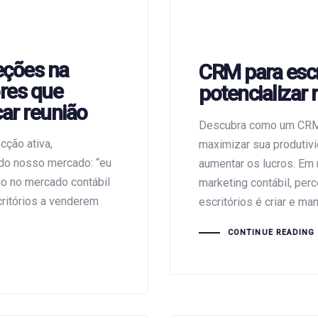
eções na
CRM para escr
ores que
potencializar
ar reunião
Descubra como um CRM p
cção ativa,
maximizar sua produtivid
 do nosso mercado: “eu
aumentar os lucros. E
do no mercado contábil
marketing contábil, per
ritórios a venderem
escritórios é criar e m
CONTINUE READING