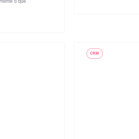
amente o que
Tags
CRM