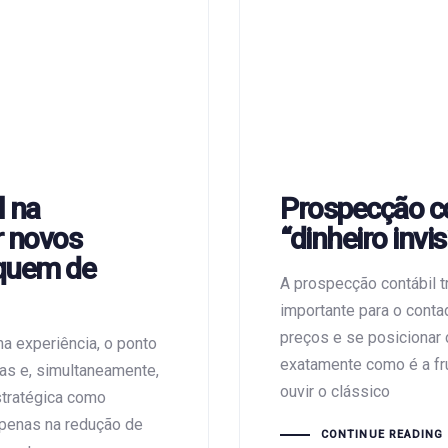
l na
Prospecção co
r novos
“dinheiro invis
oquem de
A prospecção contábil tr
importante para o conta
preços e se posicionar 
ha experiência, o ponto
exatamente como é a fr
as e, simultaneamente,
ouvir o clássico
stratégica como
apenas na redução de
CONTINUE READING