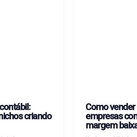
contábil:
Como vender c
nichos criando
empresas com
margem baix