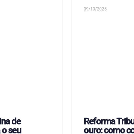
09/10/2025
na de
Reforma Tribu
 o seu
ouro: como c