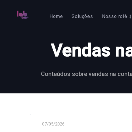
Skip
Skip
links
to
Home
Soluções
Nosso rolê ;)
primary
navigation
Skip
Vendas na
to
content
Conteúdos sobre vendas na contab
07/05/2026