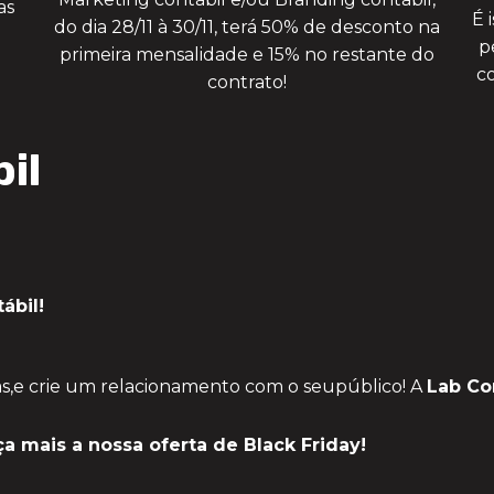
as
É 
do dia 28/11 à 30/11, terá 50% de desconto na
p
primeira mensalidade e 15% no restante do
c
contrato!
il
ábil!
s,
e crie um relacionamento com o seu
público! A
Lab Co
ça mais a nossa
oferta de Black Friday!