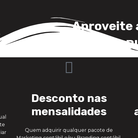
Aproveite 
tripla de B
Desconto nas
mensalidades
ual
nte
Quem adquirir qualquer pacote de
iar
Marketing contábil e/ou Branding contábil,