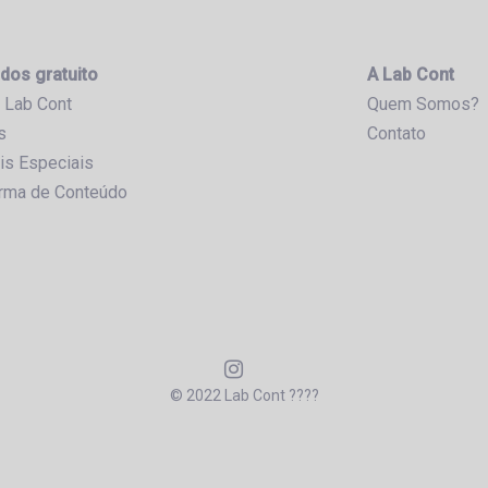
dos gratuito
A Lab Cont
 Lab Cont
Quem Somos?
s
Contato
is Especiais
orma de Conteúdo
© 2022 Lab Cont ????