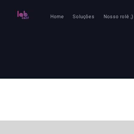
Skip
Skip
links
to
Home
Soluções
Nosso rolê ;)
primary
navigation
Skip
to
content