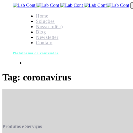
Skip
Skip
links
to
primary
Home
navigation
Soluções
Skip
Nosso rolê ;)
to
Blog
content
Newsletter
Contato
Plataforma de conteúdos
Tag: coronavírus
Produtos e Serviços