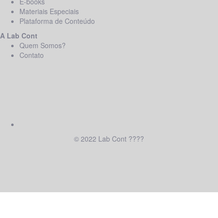
E-books
Materiais Especiais
Plataforma de Conteúdo
A Lab Cont
Quem Somos?
Contato
© 2022 Lab Cont ????