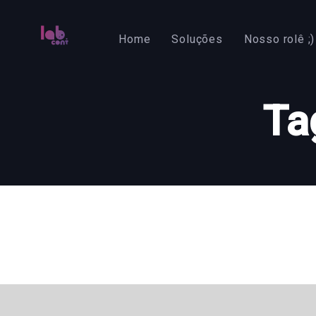
Skip
Skip
links
to
Home
Soluções
Nosso rolê ;)
primary
navigation
Skip
Ta
to
content