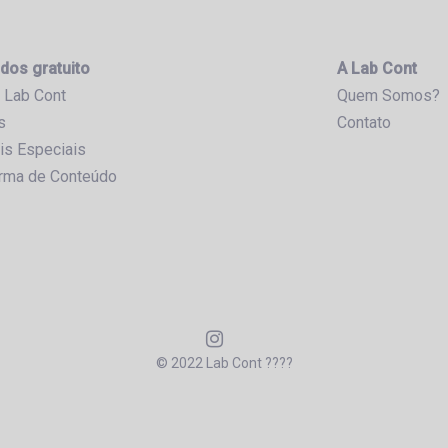
dos gratuito
A Lab Cont
 Lab Cont
Quem Somos?
s
Contato
is Especiais
orma de Conteúdo
© 2022 Lab Cont ????