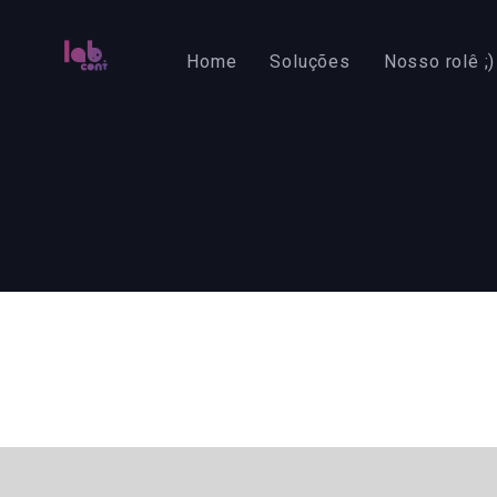
Skip
Skip
links
to
Home
Soluções
Nosso rolê ;)
primary
navigation
Skip
to
content