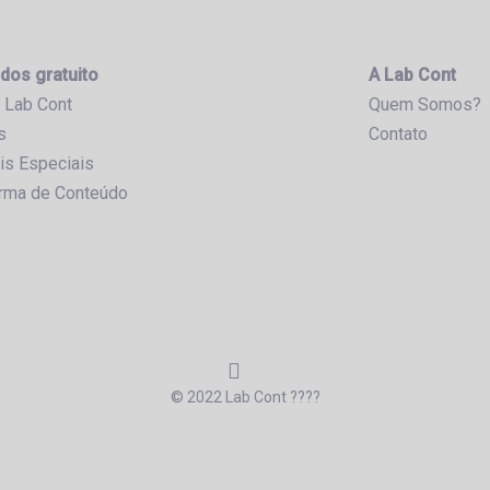
dos gratuito
A Lab Cont
 Lab Cont
Quem Somos?
s
Contato
is Especiais
orma de Conteúdo
© 2022 Lab Cont ????