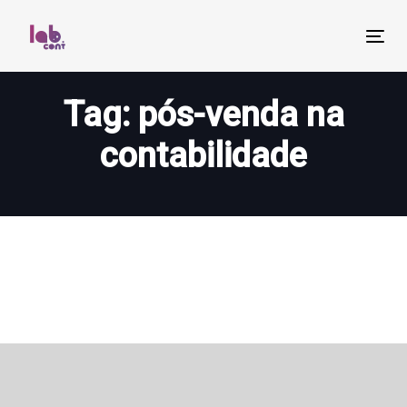
Skip
Skip
links
to
Tog
primary
nav
navigation
Tag: pós-venda na
Skip
to
contabilidade
content