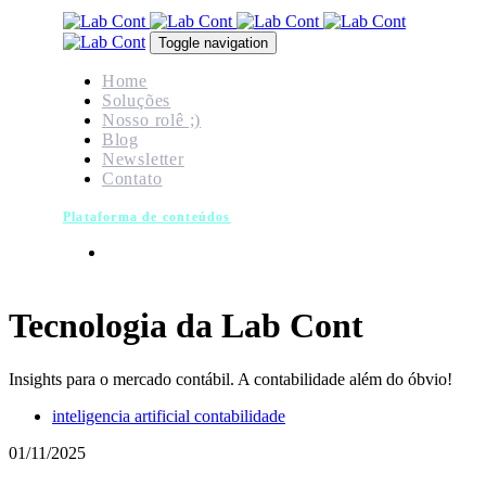
Skip
Skip
links
to
Toggle navigation
primary
navigation
Home
Skip
Soluções
to
Nosso rolê ;)
content
Blog
Newsletter
Contato
Plataforma de conteúdos
Tecnologia da Lab Cont
Insights para o mercado contábil. A contabilidade além do óbvio!
Tags
inteligencia artificial contabilidade
01/11/2025