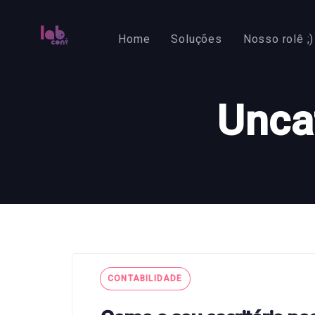
Skip
Skip
links
to
Home
Soluções
Nosso rolê ;)
primary
navigation
Skip
Unca
to
content
Tags
CONTABILIDADE