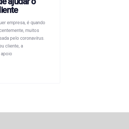
de ajudar o
liente
uer empresa, é quando
ecentemente, muitos
usada pelo coronavírus.
u cliente, a
 apoio