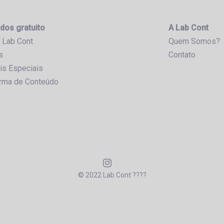
dos gratuito
A Lab Cont
 Lab Cont
Quem Somos?
s
Contato
is Especiais
orma de Conteúdo
© 2022 Lab Cont ????