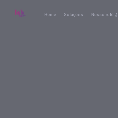
Skip
Skip
links
to
Home
Soluções
Nosso rolê ;)
primary
navigation
Skip
to
content