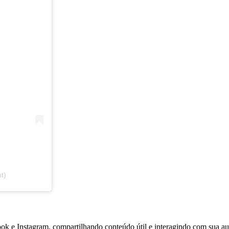
t)
 e Instagram, compartilhando conteúdo útil e interagindo com sua au