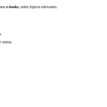
como
e-books
, sobre tópicos relevantes.
a.
e outras.