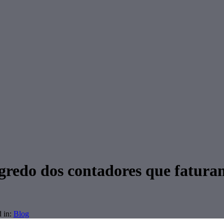
gredo dos contadores que faturam
 in:
Blog