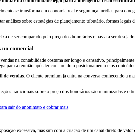
 mudar da conformidade legal para a inteligência fiscal estruturad
imento se transforma em economia real e segurança jurídica para o neg
r análises sobre estratégias de planejamento tributário, formas legais 
xa de ser comparado pelo preço dos honorários e passa a ser desejado 
s no comercial
endas na contabilidade costuma ser longo e cansativo, principalmente 
hega para a reunião após ter consumido o posicionamento e os conteúdos
il de vendas
. O cliente premium já entra na conversa conhecendo a ma
eções tradicionais sobre o preço dos honorários são minimizadas e o ti
para sair do anonimato e cobrar mais
posição excessiva, mas sim com a criação de um canal direto de valor