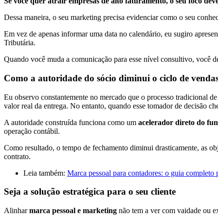
Se você quer atrair empresas de alto faturamento, o seu foco deve
Dessa maneira, o seu marketing precisa evidenciar como o seu conhec
Em vez de apenas informar uma data no calendário, eu sugiro apresenta
Tributária.
Quando você muda a comunicação para esse nível consultivo, você dei
Como a autoridade do sócio diminui o ciclo de venda
Eu observo constantemente no mercado que o processo tradicional de v
valor real da entrega. No entanto, quando esse tomador de decisão c
A autoridade construída funciona como um
acelerador direto do fun
operação contábil.
Como resultado, o tempo de fechamento diminui drasticamente, as obj
contrato.
Leia também:
Marca pessoal para contadores: o guia completo 
Seja a solução estratégica para o seu cliente
Alinhar
marca pessoal e marketing
não tem a ver com vaidade ou ex