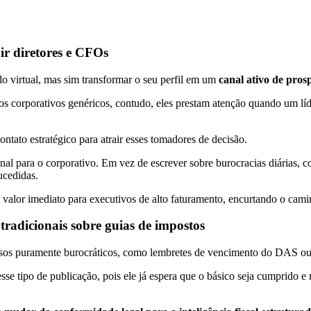
ir diretores e CFOs
lo virtual, mas sim transformar o seu perfil em um
canal ativo de pros
s corporativos genéricos, contudo, eles prestam atenção quando um líde
tato estratégico para atrair esses tomadores de decisão.
nal para o corporativo. Em vez de escrever sobre burocracias diárias, c
sucedidas.
alor imediato para executivos de alto faturamento, encurtando o caminh
 tradicionais sobre guias de impostos
visos puramente burocráticos, como lembretes de vencimento do DAS ou
se tipo de publicação, pois ele já espera que o básico seja cumprido 