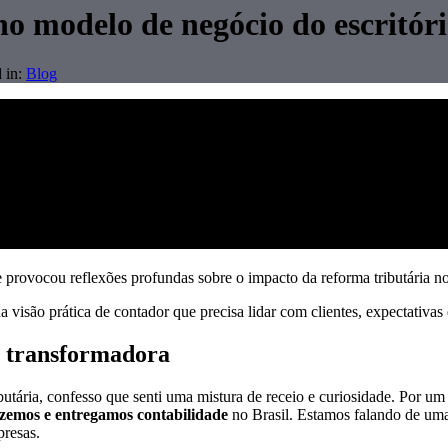
o modelo de negócio do escritóri
 in:
Blog
e provocou reflexões profundas sobre o impacto da reforma tributária n
 visão prática de contador que precisa lidar com clientes, expectativas
e transformadora
tária, confesso que senti uma mistura de receio e curiosidade. Por um 
zemos e entregamos contabilidade
no Brasil. Estamos falando de um
presas.