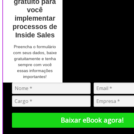
gratuito para
você
implementar
processos de
Inside Sales
Preencha o formulário
com seus dados, baixe
gratuitamente e tenha
sempre com você
essas informações
importantes!
Baixar eBook agora!