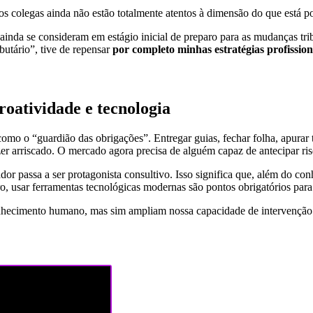
colegas ainda não estão totalmente atentos à dimensão do que está por
ainda se consideram em estágio inicial de preparo para as mudanças trib
butário”, tive de repensar
por completo minhas estratégias profission
roatividade e tecnologia
omo o “guardião das obrigações”. Entregar guias, fechar folha, apurar 
zer arriscado. O mercado agora precisa de alguém capaz de antecipar ri
or passa a ser protagonista consultivo. Isso significa que, além do co
laro, usar ferramentas tecnológicas modernas são pontos obrigatórios par
nhecimento humano, mas sim ampliam nossa capacidade de intervenção 