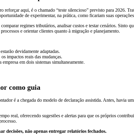
eforçar aqui, é o chamado “teste silencioso” previsto para 2026. Trata
 oportunidade de experimentar, na prática, como ficariam suas operações
comparar regimes tributários, analisar custos e testar cenários. Sinto 
ar processos e orientar clientes quanto à migração e planejamento.
s estarão devidamente adaptadas.
, os impactos reais das mudanças.
ma empresa em dois sistemas simultaneamente.
dor como guia
dor é a chegada do modelo de declaração assistida. Antes, havia uma d
o real, oferecendo sugestões e alertas para que os próprios contribui
processo.
r decisões, não apenas entregar relatórios fechados.