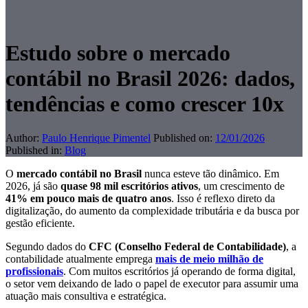
Estudo sobre o mercado
contábil no Brasil 2026: dados,
tendências e como crescer 10x
Author:
Paulo Henrique Pimentel
Published on:
12/01/2026
Published in:
Blog
O
mercado contábil no Brasil
nunca esteve tão dinâmico. Em
2026, já são
quase 98 mil escritórios ativos
, um crescimento de
41% em pouco mais de quatro anos
. Isso é reflexo direto da
digitalização, do aumento da complexidade tributária e da busca por
gestão eficiente.
Segundo dados do
CFC (Conselho Federal de Contabilidade)
, a
contabilidade atualmente emprega
mais de meio milhão de
profissionais
. Com muitos
escritórios já operando de forma digital,
o setor vem deixando de lado o papel de executor para assumir uma
atuação mais consultiva e estratégica.