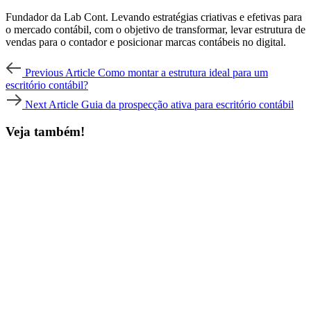
Fundador da Lab Cont. Levando estratégias criativas e efetivas para
o mercado contábil, com o objetivo de transformar, levar estrutura de
vendas para o contador e posicionar marcas contábeis no digital.
Post
Previous
Previous Article
Como montar a estrutura ideal para um
Article
navigation
escritório contábil?
Next
Next Article
Guia da prospecção ativa para escritório contábil
Article
Veja também!