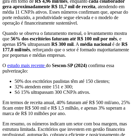
gira em torno de
R$ 4,96 mil/mês
, enquanto
cada colaborador
gera aproximadamente R$ 11,7 mil de receita
, atendendo em
média 11 CNPJs ativos. Esses números confirmam que, apesar do
porte reduzido, a produtividade segue elevada e o modelo de
operação é financeiramente sustentável.
Quando se observa o faturamento
mensal, o levantamento mostra
que
56% dos escritórios faturam até R$ 100 mil por mês
, e
apenas
15%
ultrapassam
R$ 300 mil
. A
média nacional
é de
R$
177,8 mil/mês
, reforçando que o setor é formado majoritariamente
por pequenas
e
médias
empresas.
O
estudo mais recente
do
Sescon-SP (2024)
confirma essa
pulverização:
50% dos escritórios paulistas têm até 150 clientes;
32% atendem entre 151 e 300;
Só 15% ultrapassam 300 CNPJs ativos.
Em termos de receita anual, 40% faturam até R$ 500 mil/ano, 25%
ficam entre R$ 500 mil e R$ 1,5 milhão, e apenas 3% superam a
marca de R$ 10 milhões por ano.
Em resumo, os números indicam um setor com boa margem, mas
estrutura limitada. Escritórios que investem em gestão financeira
profissional, automação, cobrança eficiente e posicionamento de