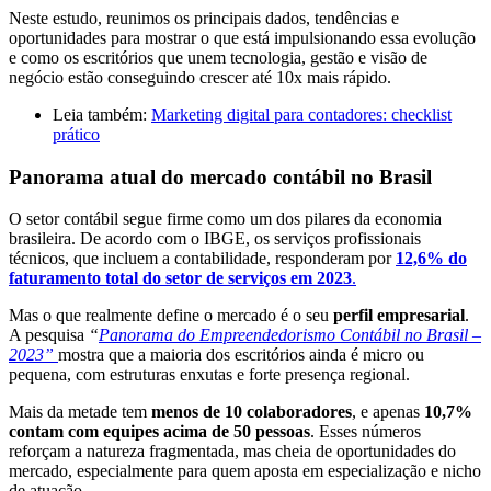
Neste estudo, reunimos os principais dados, tendências e
oportunidades para mostrar o que está impulsionando essa evolução
e como os escritórios que unem tecnologia, gestão e visão de
negócio estão conseguindo crescer até 10x mais rápido.
Leia também:
Marketing digital para contadores: checklist
prático
Panorama atual do mercado contábil no Brasil
O setor contábil segue firme como um dos pilares da economia
brasileira. De acordo com o IBGE, os serviços
profissionais
técnicos, que incluem a contabilidade, responderam por
12,6% do
faturamento total do setor de serviços em 2023
.
Mas o que realmente define o mercado é o seu
perfil empresarial
.
A pesquisa
“
Panorama do Empreendedorismo Contábil no Brasil –
2023”
mostra que a maioria dos escritórios ainda é micro ou
pequena, com estruturas enxutas e forte presença regional.
Mais da metade tem
menos de 10 colaboradores
, e apenas
10,7%
contam com equipes acima de 50 pessoas
. Esses números
reforçam a natureza fragmentada, mas cheia de oportunidades do
mercado, especialmente para quem aposta em especialização e nicho
de atuação.