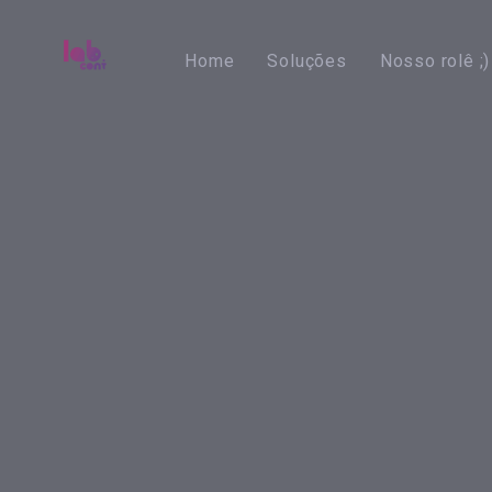
Skip
Skip
links
to
Home
Soluções
Nosso rolê ;)
primary
navigation
Skip
to
content