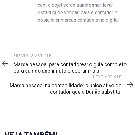
com o objetivo de transformar, levar
estrutura de vendas para o contador e
posicionar marcas contábeis no digital.
Previous
PREVIOUS ARTICLE
Article
Marca pessoal para contadores: o guia completo
para sair do anonimato e cobrar mais
Next
NEXT ARTICLE
Article
Marca pessoal na contabilidade: o único ativo do
contador que a IA não substitui