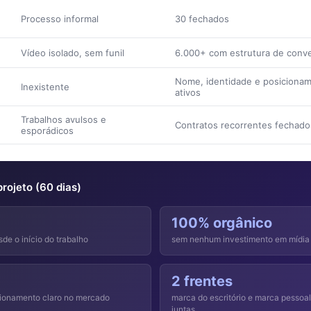
Processo informal
30 fechados
Vídeo isolado, sem funil
6.000+ com estrutura de conv
Nome, identidade e posiciona
Inexistente
ativos
Trabalhos avulsos e
Contratos recorrentes fechado
esporádicos
rojeto (60 dias)
100% orgânico
de o início do trabalho
sem nenhum investimento em mídia
a
2 frentes
ionamento claro no mercado
marca do escritório e marca pessoa
juntas