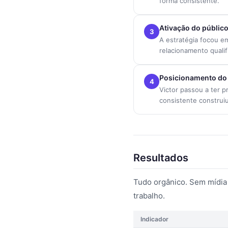
forma consistente.
Ativação do públic
3
A estratégia focou e
relacionamento quali
Posicionamento do
4
Victor passou a ter p
consistente construi
Resultados
Tudo orgânico. Sem mídia 
trabalho.
Indicador