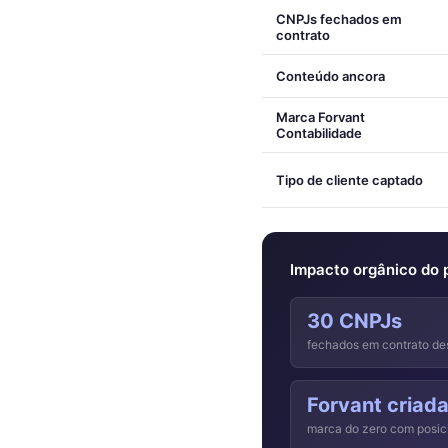
CNPJs fechados em
contrato
Conteúdo ancora
Marca Forvant
Contabilidade
Tipo de cliente captado
Impacto orgânico do p
30 CNPJs
fechados em contrato des
Forvant criad
marca do zero com posic