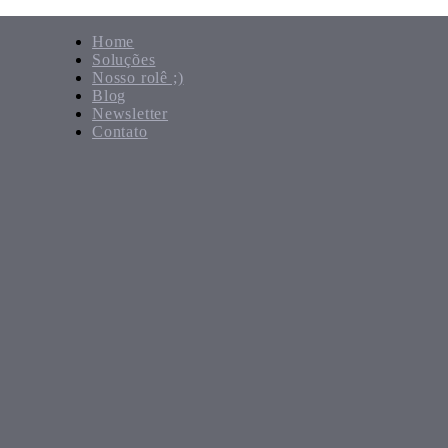
Home
Soluções
Nosso rolê ;)
Blog
Newsletter
Contato