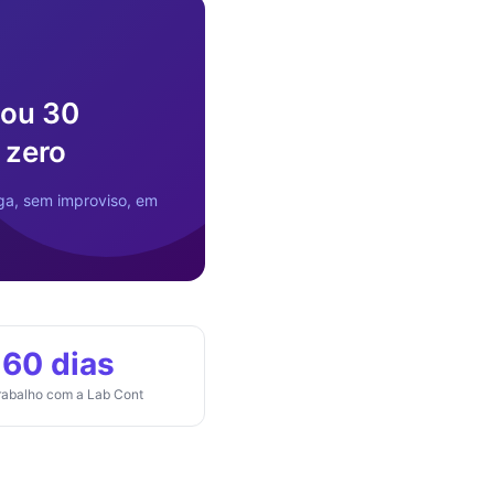
hou 30
 zero
aga, sem improviso, em
60 dias
trabalho com a Lab Cont