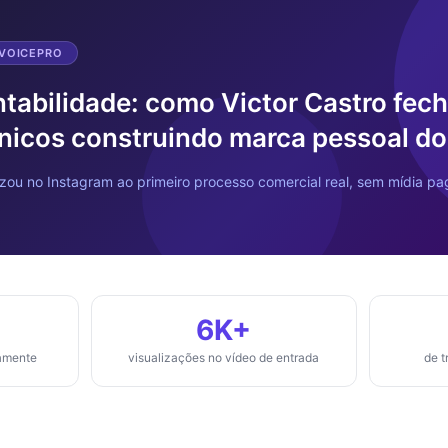
 VOICEPRO
tabilidade: como Victor Castro fec
nicos construindo marca pessoal do
izou no Instagram ao primeiro processo comercial real, sem mídia p
6K+
amente
visualizações no vídeo de entrada
de 