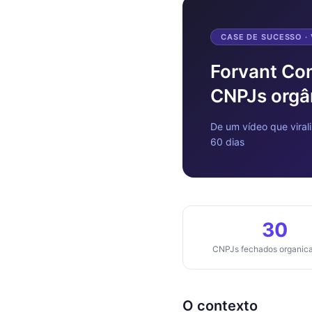
CASE DE SUCESSO ·
Forvant Con
CNPJs orgâ
De um vídeo que viral
60 dias
30
CNPJs fechados organic
O contexto