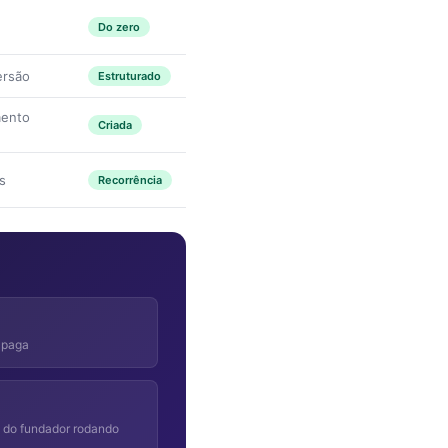
Do zero
ersão
Estruturado
mento
Criada
s
Recorrência
 paga
l do fundador rodando