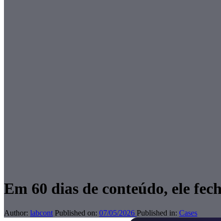
Em 60 dias de conteúdo, ele fec
Author:
labcont
Published on:
07/05/2026
Published in:
Cases