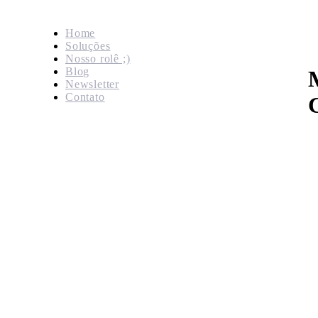
Home
Soluções
Nosso rolê ;)
Blog
Newsletter
Contato