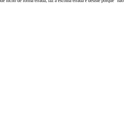
 nicho de forma errada, faz a escolha errada e desiste porque “não