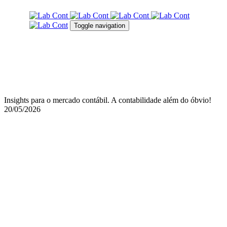
Skip
Skip
links
to
Toggle navigation
primary
navigation
Skip
to
content
Insights para o mercado contábil. A contabilidade além do óbvio!
20/05/2026