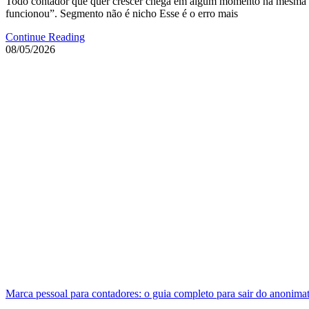
Todo contador que quer crescer chega em algum momento na mesma conc
funcionou”. Segmento não é nicho Esse é o erro mais
Continue Reading
08/05/2026
Marca pessoal para contadores: o guia completo para sair do anonimat