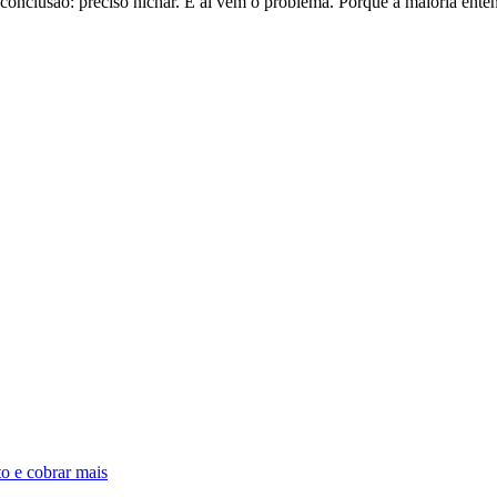
lusão: preciso nichar. E aí vem o problema. Porque a maioria entende
o e cobrar mais