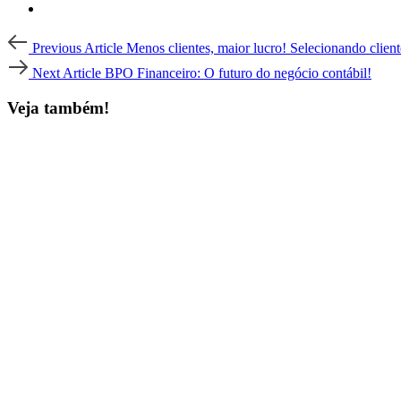
Post
Previous
Previous Article
Menos clientes, maior lucro! Selecionando client
Article
navigation
Next
Next Article
BPO Financeiro: O futuro do negócio contábil!
Article
Veja também!