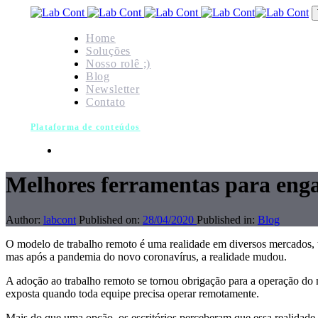
Skip
Skip
links
to
primary
Home
navigation
Soluções
Skip
Nosso rolê ;)
to
Blog
content
Newsletter
Contato
Plataforma de conteúdos
Melhores ferramentas para enga
Author:
labcont
Published on:
28/04/2020
Published in:
Blog
O modelo de trabalho remoto é uma realidade em diversos mercados, 
mas após a pandemia do novo coronavírus, a realidade mudou.
A adoção ao trabalho remoto se tornou obrigação para a operação do me
exposta quando toda equipe precisa operar remotamente.
Mais do que uma opção, os escritórios perceberam que essa realidade