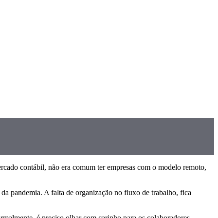
ercado contábil, não era comum ter empresas com o modelo remoto,
da pandemia. A falta de organização no fluxo de trabalho, fica
rmalmente, é preciso olhar com carinho para os colaboradores.