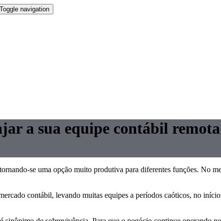
Toggle navigation
jar a sua equipe contábil remota
tornando-se uma opção muito produtiva para diferentes funções. No m
rcado contábil, levando muitas equipes a períodos caóticos, no início 
 é sinônimo de sobrevivência. Para que o negócio continue operando no