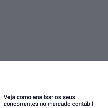
labcont
PUBLISHED ON:
10/03/2020
PUBLISHED IN:
Blog
Post
navigation
Veja como analisar os seus
concorrentes no mercado contábil