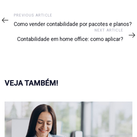
Previous
PREVIOUS ARTICLE
Article
Como vender contabilidade por pacotes e planos?
Next
NEXT ARTICLE
Article
Contabilidade em home office: como aplicar?
VEJA TAMBÉM!