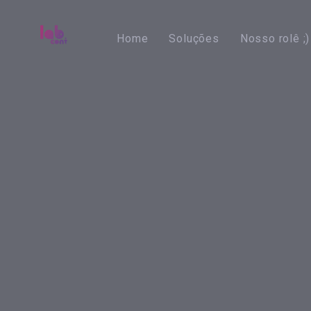
Skip
Skip
links
to
Home
Soluções
Nosso rolê ;)
primary
navigation
Skip
to
content