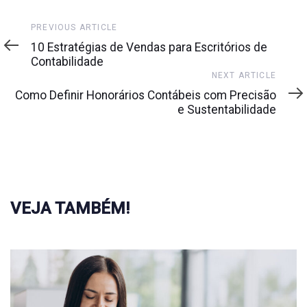
Previous
PREVIOUS ARTICLE
Article
10 Estratégias de Vendas para Escritórios de
Contabilidade
Next
NEXT ARTICLE
Article
Como Definir Honorários Contábeis com Precisão
e Sustentabilidade
VEJA TAMBÉM!