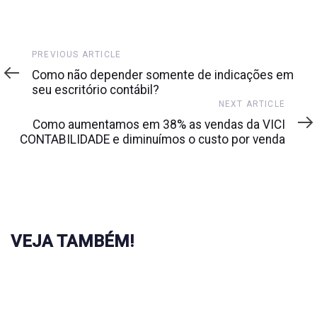
Previous
PREVIOUS ARTICLE
Article
Como não depender somente de indicações em
seu escritório contábil?
Next
NEXT ARTICLE
Article
Como aumentamos em 38% as vendas da VICI
CONTABILIDADE e diminuímos o custo por venda
VEJA TAMBÉM!