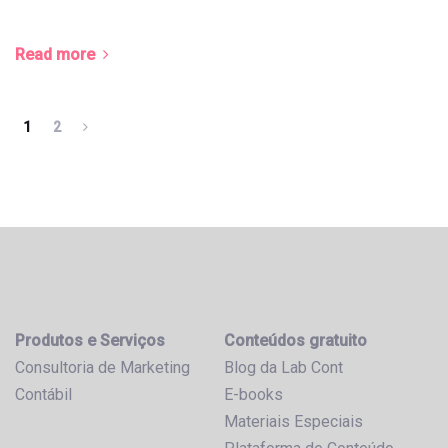
Read more
1
2
Produtos e Serviços
Conteúdos gratuito
Consultoria de Marketing
Blog da Lab Cont
Contábil
E-books
Materiais Especiais