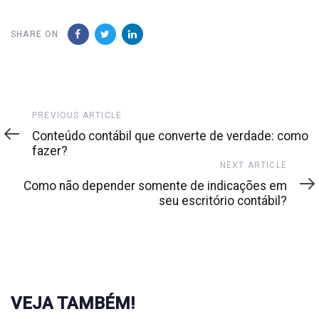
SHARE ON
Previous
PREVIOUS ARTICLE
Article
Conteúdo contábil que converte de verdade: como
fazer?
Next
NEXT ARTICLE
Article
Como não depender somente de indicações em
seu escritório contábil?
VEJA TAMBÉM!